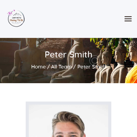
Home
Peter Smith
Classes & Events
About the Temple
Home
All Team
Peter Smith
Meditation Classes
Contact